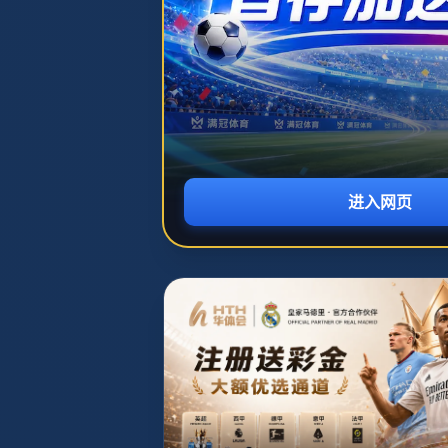
不再盲从热闹数据，通过伤病、赛程、战术匹配与心理因素构
建一套可复用的世界杯预测分析框架，学会理性判断比赛走
向。
李文策
2026-03-17
158
分享
转发
复制链接