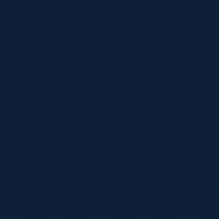
© 2026 网站. All rights reserved.
提醒：博彩有风险，请量力而行。