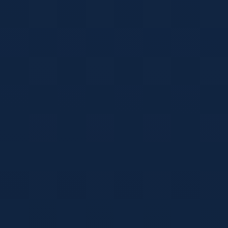
世界杯投注平台怎么筛选？从安全性、透明度到用户体验的评
估维度
2026-06-20