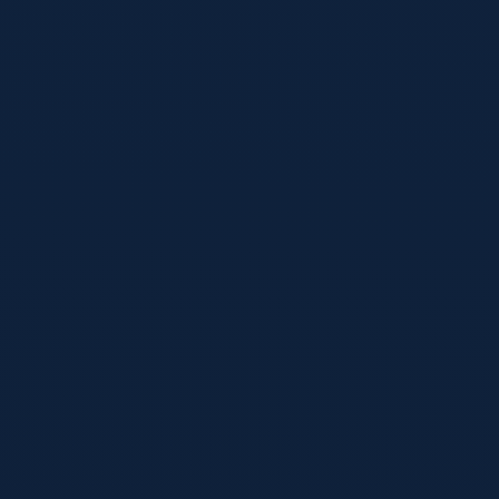
加拿大主场迎战冰岛：锋线低迷遇上铁桶防线，2.25球盘口预
示沉闷对决
2026-06-13
安全提示
请理性参与体育竞猜与娱乐活动，设置预算与止损，避免影响
生活与财务。
选择合规与口碑良好的平台，优先关注资金安全、提款速度与
隐私保护。
WC
网站
提供世界杯投注平台对比、App下载与赛事内容聚合。请理性
参与体育娱乐，遵守您所在地区的法律法规。
导航
Home
Betting Platforms