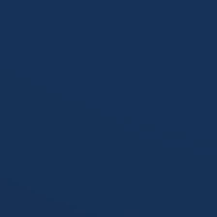
析
作为新手，你可能被赔率、热门评论或情绪化媒体标题牵着
走。本文带你从零开始搭建一套可复用的比赛解读框架，帮助
你把“看球热闹”变成“看球门道”。