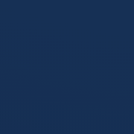
战术匹配度：打法对位
心理因素与士气
主客观场优势与环境因素
逐步搭建你的预测框架
实例对比：看球热闹 vs 看球门道
结语：成为理性的预测者
1. 伤病与名单核查
新手往往低估一名首发球员缺席对阵型与战力的影响。正确的
做法是：
核实最新大名单与首发预测，区分“长期伤缺”和“赛前疑
问”，
理解替补球员的角色——替补能否做到同等的战术执行
力与串联能力，
结合位置影响评估总体战力：失去核心中场或中卫的影
响往往高于替补前锋的缺失。
2. 赛程密度与体能状态