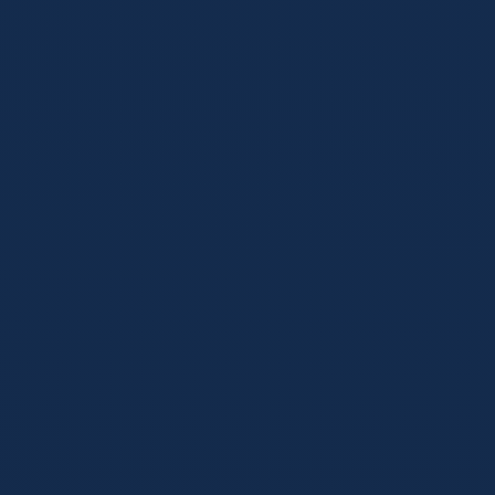
结语：成为理性的预测者
从伤病到战术再到心理与环境，
世界杯预测分析
不是靠灵感或
跟风，而是靠可复用的步骤和证据驱动的判断。把复杂问题拆
解成单个变量，按流程核查并量化不确定性，你就能在看球时
更冷静、更精准。
提示：建立一个简单的表格记录每场比赛的关键变量与最终结
果，三个月后你会发现自己的判断力明显提升。
继续阅读与导航
查看更多世界杯投注指南、平台与预测内容。
投注平台
App下载
专家预测
赛程
新手指南
热门文章