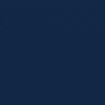
世界杯投注模型教程：如何用公开数据完成收集、特征工程与
回测
2026-06-22